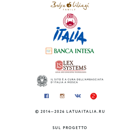
Basilicata
©
2014—2026
LATUAITALIA.RU
DOVE ANDARE
L’Aquario di Genova
SUL PROGETTO
Liguria