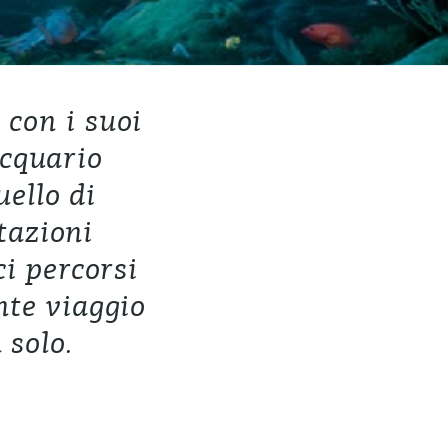
 con i suoi
acquario
uello di
tazioni
ci percorsi
nte viaggio
 solo.