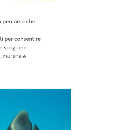
un percorso che
li per consentire
le scogliere
o, murene e