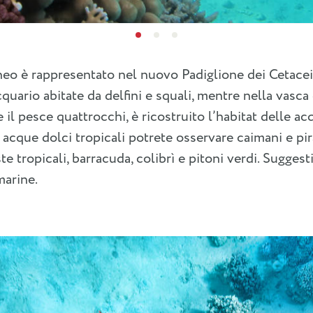
neo è rappresentato nel nuovo Padiglione dei Cetacei
cquario abitate da delfini e squali, mentre nella vasca
 il pesce quattrocchi, è ricostruito l’habitat delle ac
 acque dolci tropicali potrete osservare caimani e pira
te tropicali, barracuda, colibrì e pitoni verdi. Sugges
marine.