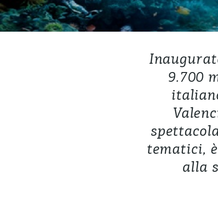
Inaugurato
9.700 m
italian
Valenc
spettacola
tematici, 
alla 