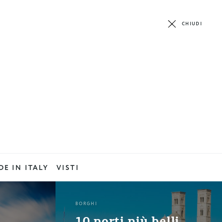
CHIUDI
E IN ITALY
VISTI
BORGHI
…
10 porti più belli