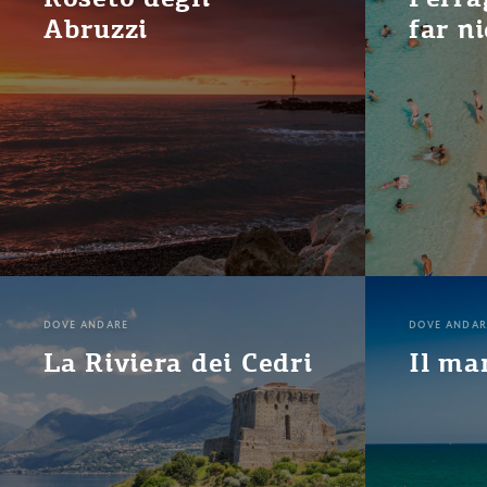
Abruzzi
far n
DOVE ANDARE
DOVE ANDAR
La Riviera dei Cedri
Il ma