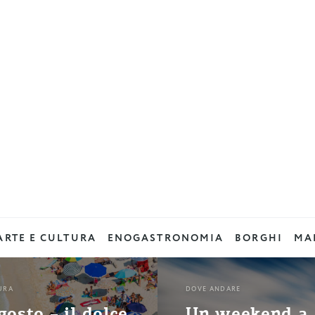
ARTE E CULTURA
ENOGASTRONOMIA
BORGHI
MAD
URA
DOVE ANDARE
gosto – il dolce
Un weekend a