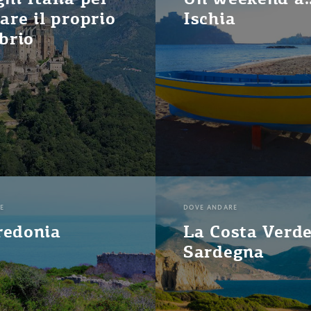
are il proprio
Ischia
ibrio
E
DOVE ANDARE
redonia
La Costa Verde
Sardegna