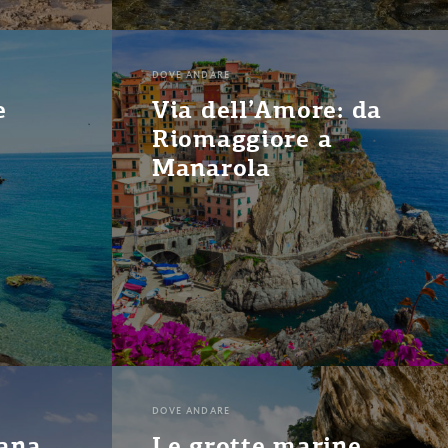
DOVE ANDARE
e
Via dell’Amore: da
Riomaggiore a
Manarola
DOVE ANDARE
sana
Le grotte marine