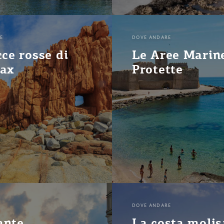
E
DOVE ANDARE
cce rosse di
Le Aree Marin
tax
Protette
DOVE ANDARE
ante
La costa moli