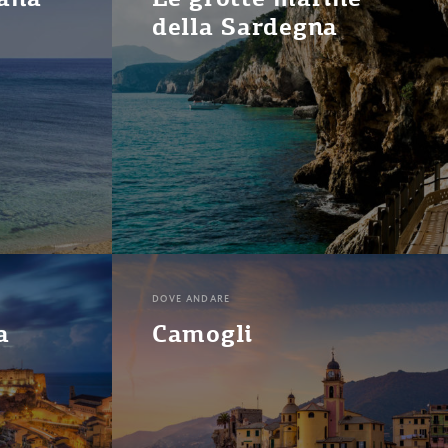
della Sardegna
DOVE ANDARE
a
Camogli