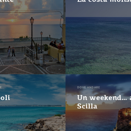
E
DOVE ANDARE
oli
Un weekend… 
Scilla