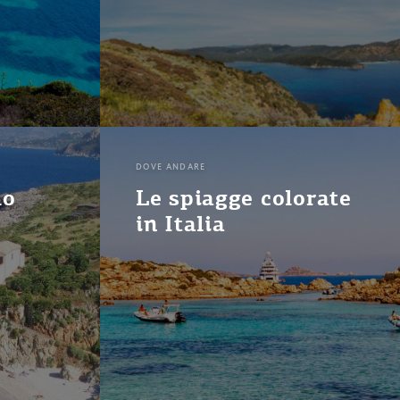
DOVE ANDARE
lo
Le spiagge colorate
in Italia