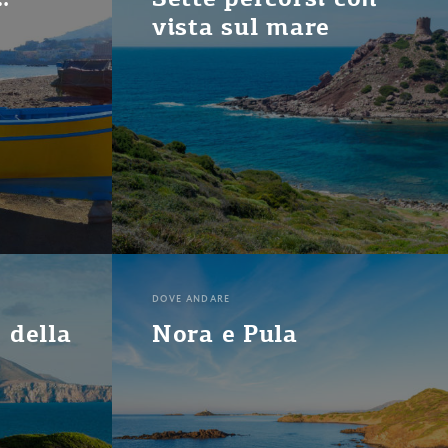
vista sul mare
DOVE ANDARE
 della
Nora e Pula