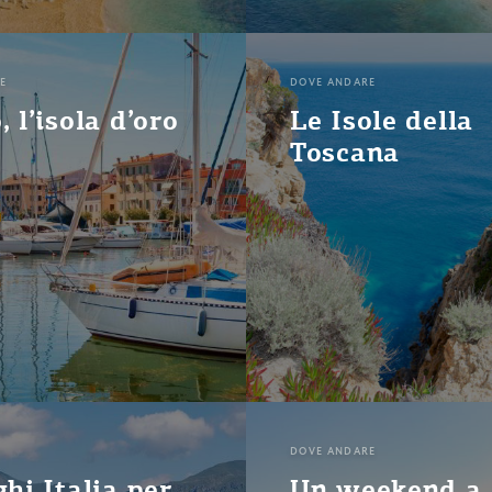
E
DOVE ANDARE
 l’isola d’oro
Le Isole della
Toscana
DOVE ANDARE
ghi Italia per
Un weekend a