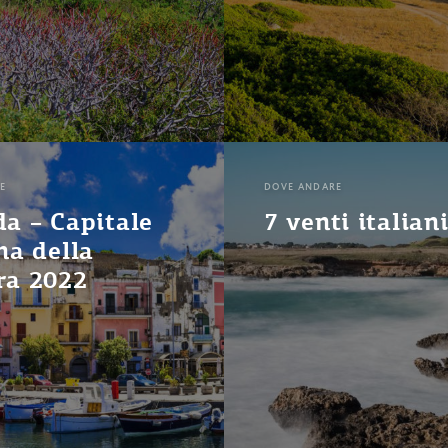
E
DOVE ANDARE
da – Capitale
7 venti italian
na della
ra 2022