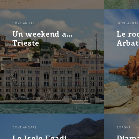
DOVE ANDARE
DOVE ANDAR
Un weekend a…
Le ro
Trieste
Arba
DOVE ANDARE
BORGHI
Le Isole Egadi
Diam