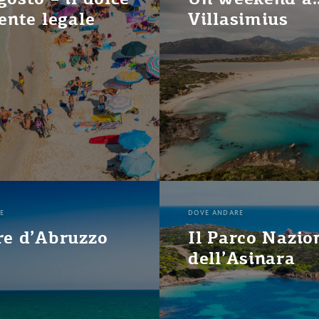
iente legale
Villasimius
E
DOVE ANDARE
re d’Abruzzo
Il Parco Nazio
dell’Asinara