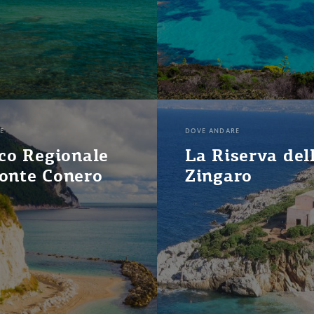
E
DOVE ANDARE
rco Regionale
La Riserva del
onte Conero
Zingaro