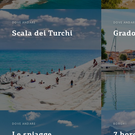
DOVE ANDARE
DOVE ANDAR
Scala dei Turchi
Grado,
DOVE ANDARE
BORGHI
Le spiagge
7 bor