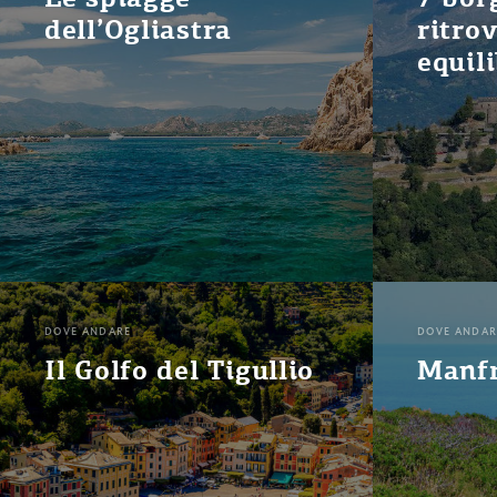
dell’Ogliastra
ritrov
equil
DOVE ANDARE
DOVE ANDAR
Il Golfo del Tigullio
Manf