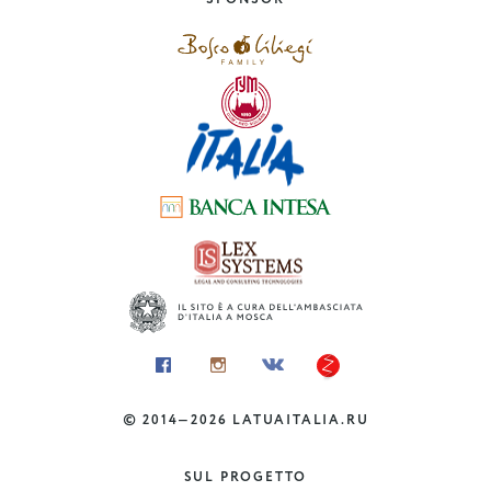
Abruzzo
©
2014—2026
LATUAITALIA.RU
BORGHI
I borghi della Costiera
SUL PROGETTO