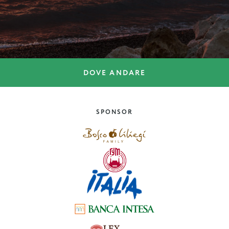
DOVE ANDARE
ARTE E CULTURA
Ferragosto – il dolce far
niente legale
SPONSOR