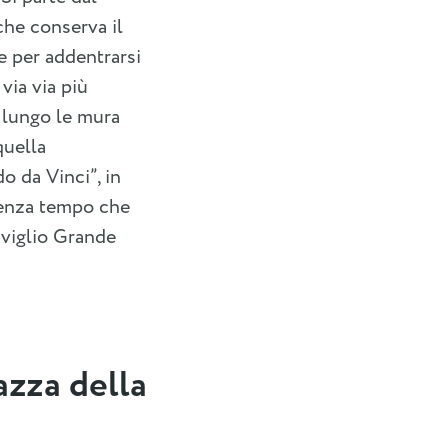
che conserva il
e per addentrarsi
 via via più
 lungo le mura
quella
o da Vinci”, in
 senza tempo che
aviglio Grande
zza della