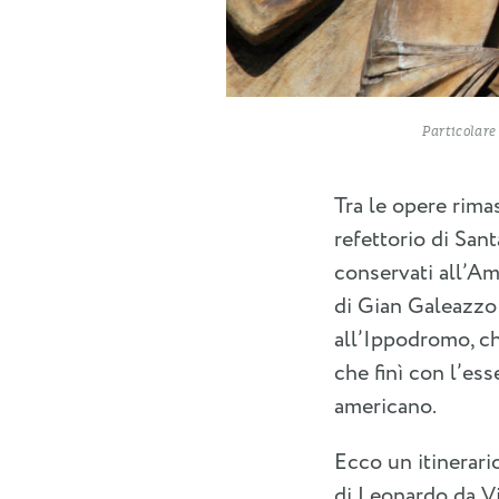
Particolare
Tra le opere rima
refettorio di Sant
conservati all’Am
di Gian Galeazzo 
all’Ippodromo, ch
che finì con l’es
americano.
Ecco un itinerario
di Leonardo da Vi