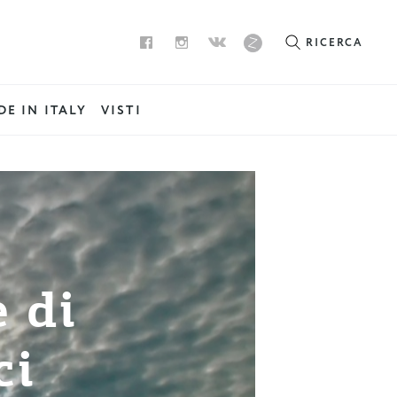
RICERCA
E IN ITALY
VISTI
 di
ci