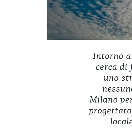
Intorno a
cerca di
uno st
nessuno
Milano per
progettato
local