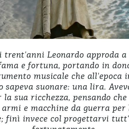
i trent'anni Leonardo approda a
 fama e fortuna, portando in don
rumento musicale che all'epoca in
 sapeva suonare: una lira. Avev
 la sua ricchezza, pensando che
 armi e macchine da guerra per 
e; finì invece col progettarvi tutt'