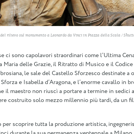
 del rilievo sul monumento a Leonardo da Vinci in Piazza della Scala / Shut
se ci sono capolavori straordinari come l’Ultima Cena
a Maria delle Grazie, il Ritratto di Musico e il Codice
brosiana, le sale del Castello Sforzesco destinate a 
Sforza e Isabella d’Aragona, e l’enorme cavallo in br
e il maestro non riuscì a portare a termine in sedici a
sere costruito solo mezzo millennio più tardi, da un fi
 per scoprire tutta la produzione artistica, ingegneris
nci durante la sua permanenza ventennale a Milano. 