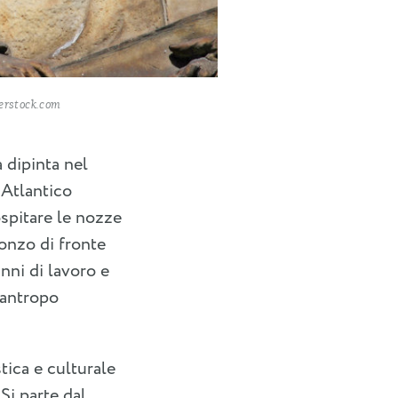
terstock.com
 dipinta nel
 Atlantico
ospitare le nozze
onzo di fronte
nni di lavoro e
lantropo
tica e culturale
Si parte dal