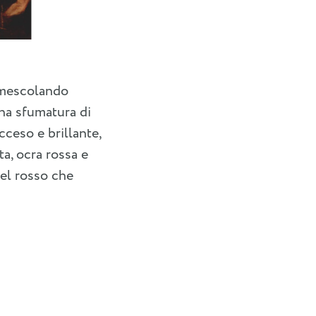
Ritratto di un uomo con cappe
i mescolando
una sfumatura di
cceso e brillante,
ta, ocra rossa e
del rosso che