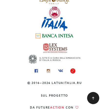
©
2014—2026
LATUAITALIA.RU
BORGHI
5 borghi italiani dove
SUL PROGETTO
praticare l’alpinismo
DA FUTURE
ACTION
CON