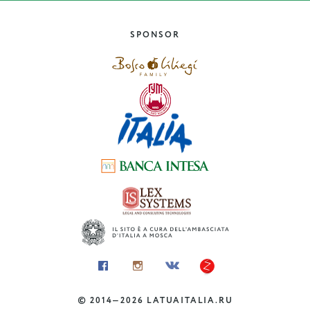
7 curiosità sulla lingua
italiana
SPONSOR
©
2014—2026
LATUAITALIA.RU
MADE IN ITALY