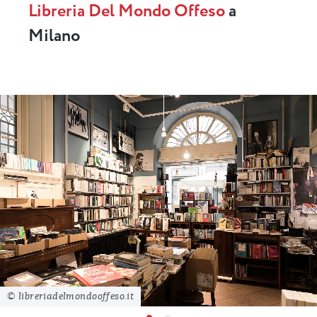
Libreria Del Mondo Offeso
a
Milano
© libreriadelmondooffeso.it