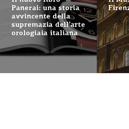
Panerai: una storia
Firen
avvincente della
supremazia dell’arte
orologiaia italiana
SPONSOR
©
2014—20