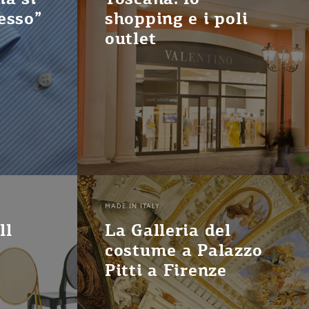
esso”
shopping e i poli
outlet
a
MADE IN ITALY
ll
La Galleria del
costume a Palazzo
Pitti a Firenze