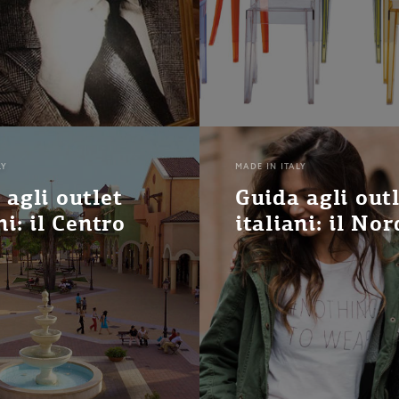
LY
MADE IN ITALY
 agli outlet
Guida agli out
ni: il Centro
italiani: il Nor