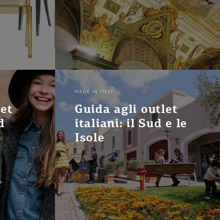
MADE IN ITALY
let
Guida agli outlet
d
italiani: il Sud e le
Isole