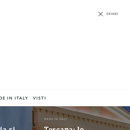
CHIUDI
E IN ITALY
VISTI
MADE IN ITALY
ia si
Toscana: lo