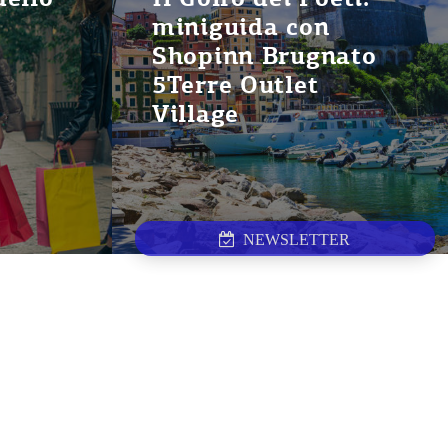
miniguida con
Shopinn Brugnato
5Terre Outlet
Village
NEWSLETTER
ION
CON