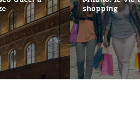
ze
shopping
26
LATUAITALIA.RU
SUL PROGETTO
DA FUTURE
ACT