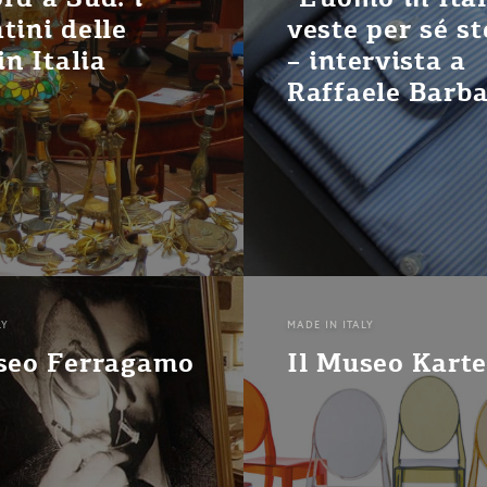
tini delle
veste per sé st
in Italia
– intervista a
Raffaele Barb
LY
MADE IN ITALY
seo Ferragamo
Il Museo Karte