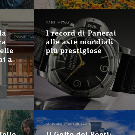
MADE IN ITALY
la
I record di Panerai
ca
alle aste mondiali
elle
più prestigiose
ai a
ARTICOLO SPONSORIZZATO
dello
Il Golfo dei Poeti: