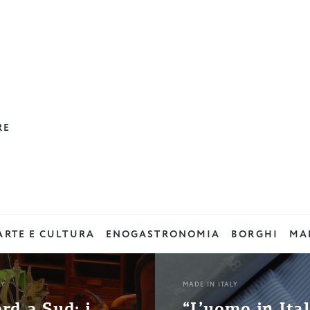
RE
ARTE E CULTURA
ENOGASTRONOMIA
BORGHI
MAD
LY
MADE IN ITALY
rd a Sud: i
“L’uomo in Ital