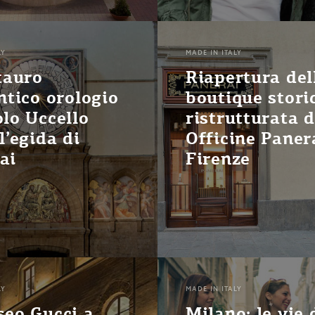
LY
MADE IN ITALY
stauro
Riapertura del
antico orologio
boutique stori
olo Uccello
ristrutturata d
l’egida di
Officine Paner
ai
Firenze
LY
MADE IN ITALY
seo Gucci a
Milano: le vie 