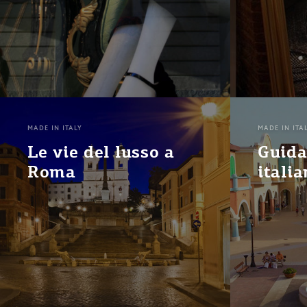
MADE IN ITALY
MADE IN ITA
Le vie del lusso a
Guida
Roma
italia