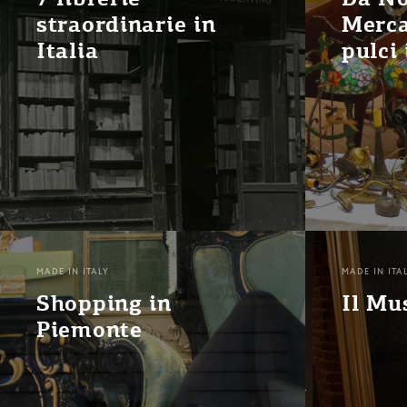
straordinarie in
Merca
Italia
pulci 
MADE IN ITALY
MADE IN ITA
Shopping in
Il Mu
Piemonte