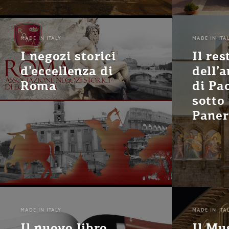
MADE IN ITALY
MADE IN ITA
I negozi storici
Il re
d’eccellenza di
dell’
Roma
di Pa
sotto 
Paner
MADE IN ITALY
MADE IN ITA
Il nuovo libro
Il Mu