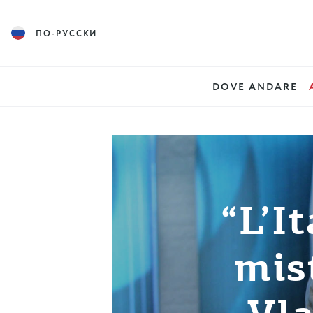
ПО-РУССКИ
DOVE ANDARE
“L’I
mist