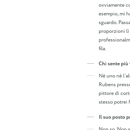
ovviamente con
esempio, mi ha
sguardo. Passa
proporzioni lì
professionalmen
fila.
Chi sente più 
Nè uno nè l’al
Rubens presso 
pittore di cor
stesso potrei f
Il suo posto p
Non so. Non so