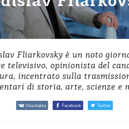
dislav Fliarko
slav Fliarkovsky è un noto giorna
e televisivo, opinionista del can
ura, incentrato sulla trasmissio
ntari di storia, arte, scienze e 
Vkontakte
Facebook
Twitter