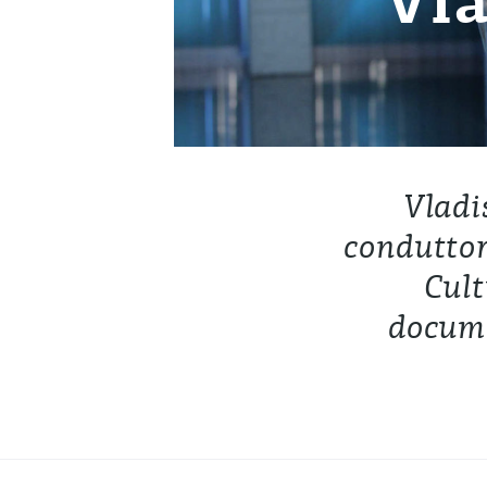
Vla
Vladi
conduttor
Cult
docume