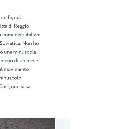
ni fa, nel
ittà di Reggio
i comunisti italiani.
e Sovietica. Non ho
olo una minuscola
to meno di un mese
del movimento
 minuscolo
osì, non si sa