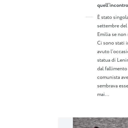
quell’incontr
È stato singol
settembre del 
Emilia se non m
Ci sono stati 
avuto l’occasi
statua di Len
dal falliment
comunista ave
sembrava esser
mai…