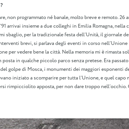
o?
are, non programmato né banale, molto breve e remoto. 26 an
’91 arrivai insieme a due colleghi in Emilia Romagna, nella c
i sbaglio, per la tradizionale festa dell’Unità, il giornale de
interventi brevi, si parlava degli eventi in corso nell’Union
one per vedere bene la città. Nella memoria mi è rimasta s
in posta in qualche piccolo parco senza pretese. Era passa
o del golpe di Mosca, i monumenti dei maggiori esponenti 
vano iniziato a scomparire per tutta l’Unione, e quel capo
si rimpicciolito apposta, per non dare troppo nell’occhio. C