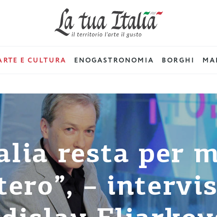
ARTE E CULTURA
ENOGASTRONOMIA
BORGHI
MAD
talia resta per 
ero”, – intervi