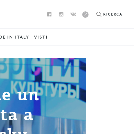
RICERCA
E IN ITALY
VISTI
me un
sta a