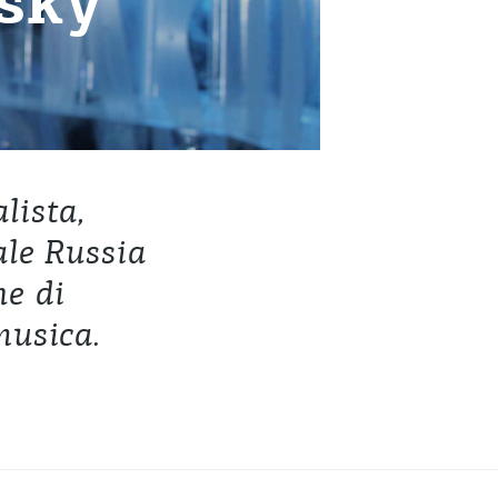
vsky
lista,
ale Russia
ne di
musica.