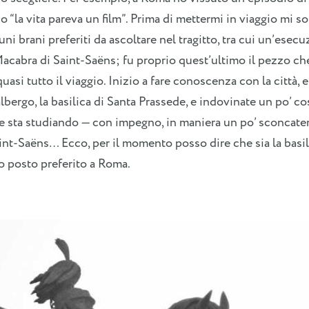
do “la vita pareva un film”. Prima di mettermi in viaggio mi s
uni brani preferiti da ascoltare nel tragitto, tra cui un’esec
acabra di Saint-Saëns; fu proprio quest’ultimo il pezzo ch
uasi tutto il viaggio. Inizio a fare conoscenza con la città, 
’albergo, la basilica di Santa Prassede, e indovinate un po’ c
he sta studiando — con impegno, in maniera un po’ sconcate
nt-Saëns… Ecco, per il momento posso dire che sia la basil
o posto preferito a Roma.