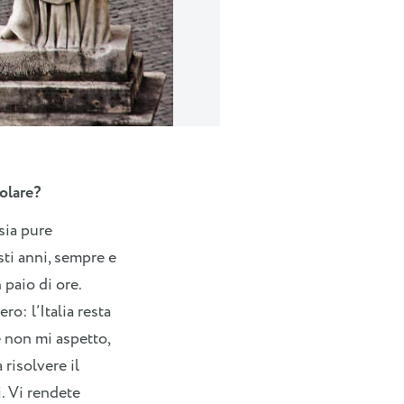
Vaticano © Vladislav Fliarko
colare?
sia pure
sti anni, sempre e
 paio di ore.
o: l’Italia resta
 non mi aspetto,
risolvere il
i. Vi rendete