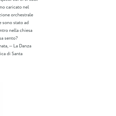
ono caricato nel
uzione orchestrale
e sono stato ad
entro nella chiesa
osa sento?
nata, — La Danza
ica di Santa