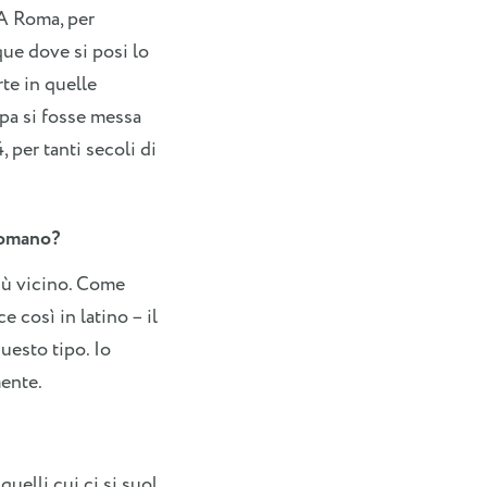
 A Roma, per
que dove si posi lo
rte in quelle
opa si fosse messa
, per tanti secoli di
 romano?
più vicino. Come
 così in latino – il
uesto tipo. Io
mente.
uelli cui ci si suol