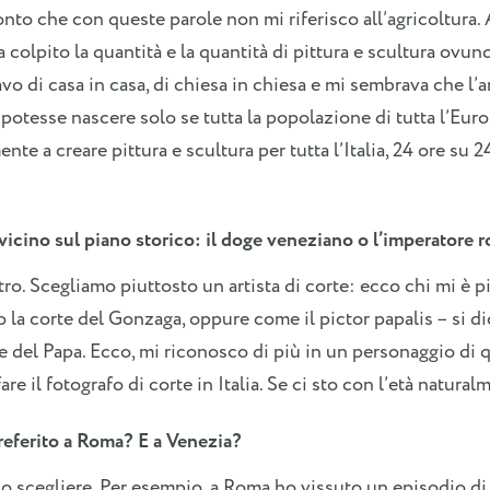
to che con queste parole non mi riferisco all’agricoltura.
 colpito la quantità e la quantità di pittura e scultura ovun
vo di casa in casa, di chiesa in chiesa e mi sembrava che l’a
 potesse nascere solo se tutta la popolazione di tutta l’Eur
te a creare pittura e scultura per tutta l’Italia, 24 ore su 24
vicino sul piano storico: il doge veneziano o l’imperatore
tro. Scegliamo piuttosto un artista di corte: ecco chi mi è 
la corte del Gonzaga, oppure come il pictor papalis – si dice
te del Papa. Ecco, mi riconosco di più in un personaggio di q
are il fotografo di corte in Italia. Se ci sto con l’età natural
referito a Roma? E a Venezia?
 scegliere. Per esempio, a Roma ho vissuto un episodio di q