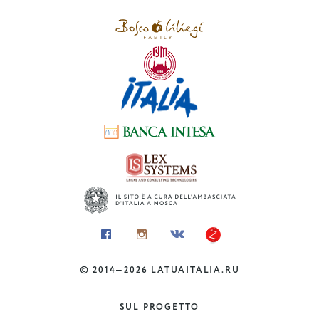
Valle-D’Aosta
©
2014—2026
LATUAITALIA.RU
SETTIMANA DELLA CUCINA
VI Settimana della cucina nel
SUL PROGETTO
mondo