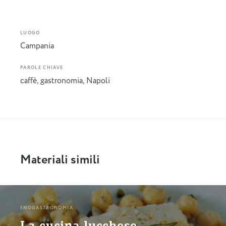
LUOGO
Campania
PAROLE CHIAVE
caffè
,
gastronomia
,
Napoli
Materiali simili
ENOGASTRONOMIA
La cucina lucchese