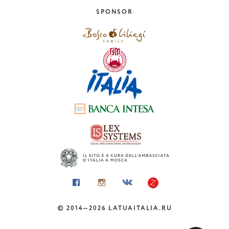
che non sapevi
SPONSOR
Emilia-Romagna
©
2014—2026
LATUAITALIA.RU
ENOGASTRONOMIA
I dolci natalizi del sud Italia