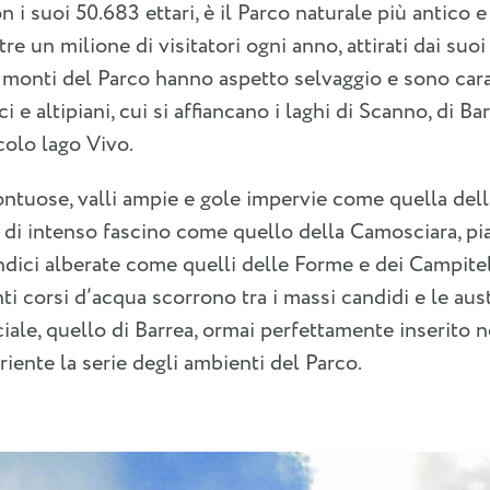
n i suoi 50.683 ettari, è il Parco naturale più antico 
ltre un milione di visitatori ogni anno, attirati dai suo
 I monti del Parco hanno aspetto selvaggio e sono cara
ci e altipiani, cui si affiancano i laghi di Scanno, di Ba
colo lago Vivo.
tuose, valli ampie e gole impervie come quella della
ri di intenso fascino come quello della Camosciara, p
dici alberate come quelli delle Forme e dei Campitel
i corsi d’acqua scorrono tra i massi candidi e le aus
ciale, quello di Barrea, ormai perfettamente inserito n
iente la serie degli ambienti del Parco.