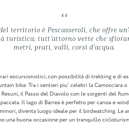
del territorio è Pescasseroli, che offre un
tà turistica; tutt’attorno vette che sfior
metri, prati, valli, corsi d’acqua.
erari escursionistici, con possibilità di trekking e di e
ntain bike. Tra i sentieri piu’ celebri la Camosciara o l
 Resuni, il Passo del Diavolo con le sorgenti del fium
accata. Il lago di Barrea è perfetto per canoa e wind
 minori, diventa luogo ideale per il birdwatching. Le 
o una buona occasione per un tranquillo cicloturis