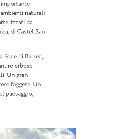
e importante
i ambienti naturali
tterizzati da
rrea, di Castel San
 Foce di Barrea,
ianure erbose
li. Un gran
tere faggete. Un
el paesaggio,