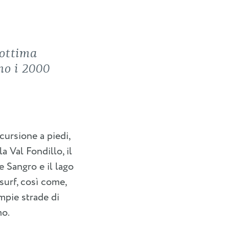
’ottima
ano i 2000
scursione a piedi,
a Val Fondillo, il
e Sangro e il lago
surf, così come,
ampie strade di
mo.