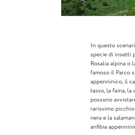
In questo scenario
specie di insetti
Rosalia alpina o 
famoso il Parco so
appenninico, il cam
tasso, la faina, la
possono avvistare l
rarissimo picchio 
nera e la salamand
anfibia appennini