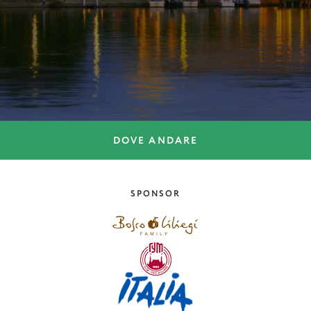
DOVE ANDARE
BORGHI
I borghi della Costiera
Amalfitana
SPONSOR
Campania