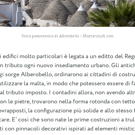
Vista panoramica di Alberobello / Shutterstock.com
i edifici molto particolari è legata a un editto del R
 tributo ogni nuovo insediamento urbano. Gli antichi
gi sorge Alberobello, ordinarono ai cittadini di costru
utilizzare la malta, in modo che potessero essere di 
al tributo imposto. I contadini allora, non avendo alt
on le pietre, trovarono nella forma rotonda con tetto
sovrapposti, la configurazione più solida e allo stess
are. E’ cosi che sono nate le prime costruzioni a trull
ti con pinnacoli decorativi ispirati ad elementi mistici