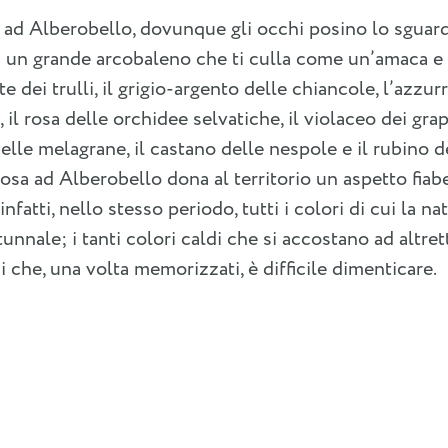
i ad Alberobello, dovunque gli occhi posino lo sguar
 un grande arcobaleno che ti culla come un’amaca e t
e dei trulli, il grigio-argento delle chiancole, l’azzurr
, il rosa delle orchidee selvatiche, il violaceo dei grapp
elle melagrane, il castano delle nespole e il rubino d
sa ad Alberobello dona al territorio un aspetto fiabe
infatti, nello stesso periodo, tutti i colori di cui la na
unnale; i tanti colori caldi che si accostano ad altre
i che, una volta memorizzati, è difficile dimenticare.