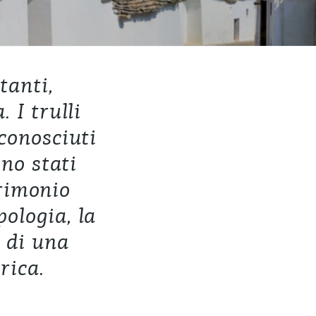
tanti,
. I trulli
iconosciuti
no stati
trimonio
pologia, la
 di una
rica.