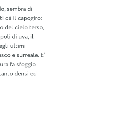
do, sembra di
i dà il capogiro:
o del cielo terso,
oli di uva, il
egli ultimi
sco e surreale. E’
tura fa sfoggio
ttanto densi ed