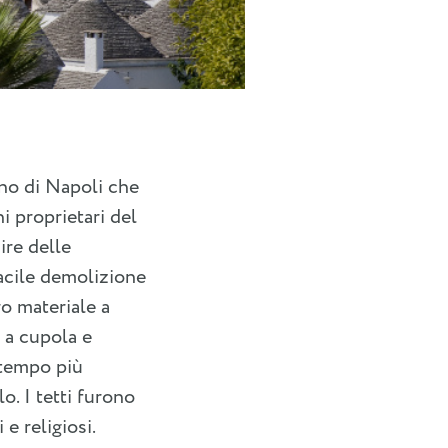
egno di Napoli che
 proprietari del
ire delle
facile demolizione
ro materiale a
 a cupola e
o tempo più
o. I tetti furono
 e religiosi.