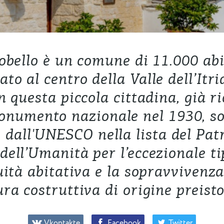
obello è un comune di 11.000 abi
to al centro della Valle dell’Itria
n questa piccola cittadina, già r
numento nazionale nel 1930, so
i dall'UNESCO nella lista del Pa
ell’Umanità per l’eccezionale ti
uità abitativa e la sopravvivenza
ura costruttiva di origine preisto
Vkontakte
Facebook
Twitter