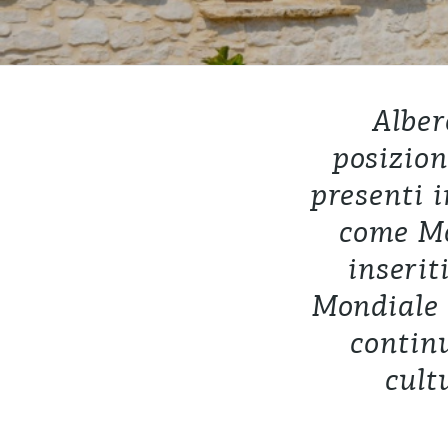
Alber
posiziona
presenti i
come Mo
inserit
Mondiale d
contin
cult