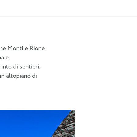
ione Monti e Rione
na e
into di sentieri.
un altopiano di