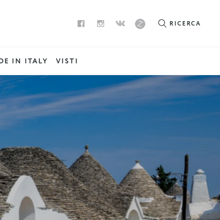
RICERCA
E IN ITALY
VISTI
…