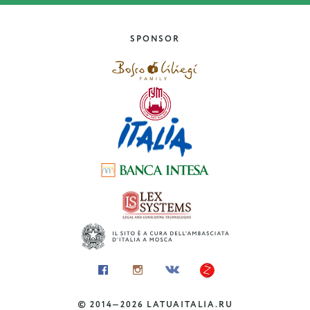
10 cose gratuite da fare a
Milano
SPONSOR
Lombardia
©
2014—2026
LATUAITALIA.RU
DOVE ANDARE